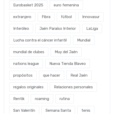
Eurobasket 2025
euro femenina
extranjero
Fibra
fútbol
Innovasur
Interóleo
Jaén Paraíso Interior
LaLiga
Lucha contra el cáncer infantil
Mundial
mundial de clubes
Muy del Jaén
nations league
Nueva Tienda Blaveo
propósitos
que hacer
Real Jaén
regalos originales
Relaciones personales
Rentik
roaming
rutina
San Valentín
Semana Santa
tenis