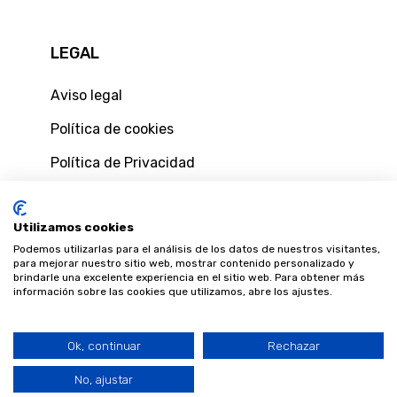
LEGAL
Aviso legal
Política de cookies
Política de Privacidad
Política de privacidad de usuarios web
Utilizamos cookies
Condiciones generales de contratación
Podemos utilizarlas para el análisis de los datos de nuestros visitantes,
Condiciones y formulario de desestimiento
para mejorar nuestro sitio web, mostrar contenido personalizado y
brindarle una excelente experiencia en el sitio web. Para obtener más
información sobre las cookies que utilizamos, abre los ajustes.
Ok, continuar
Rechazar
Llámeme
©
2026 Blaveo. Fibra y móvil, más cerca de ti.
ahora
No, ajustar