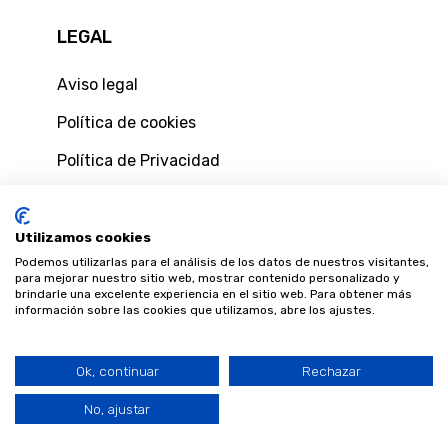
LEGAL
Aviso legal
Política de cookies
Política de Privacidad
Política de privacidad de usuarios web
Condiciones generales de contratación
Utilizamos cookies
Podemos utilizarlas para el análisis de los datos de nuestros visitantes,
Condiciones y formulario de desestimiento
para mejorar nuestro sitio web, mostrar contenido personalizado y
brindarle una excelente experiencia en el sitio web. Para obtener más
información sobre las cookies que utilizamos, abre los ajustes.
Ok, continuar
Rechazar
Llámeme
©
2026 Blaveo. Fibra y móvil, más cerca de ti.
ahora
No, ajustar