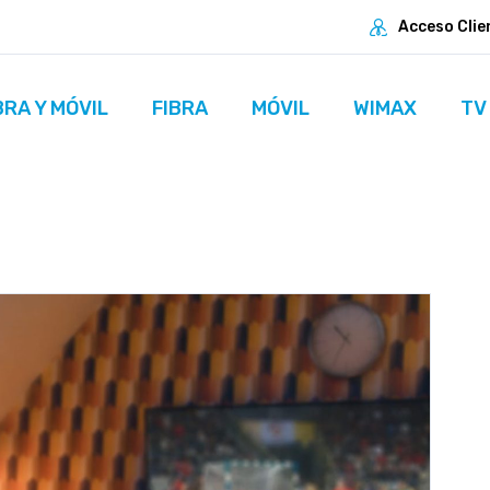
Acceso Clie
BRA Y MÓVIL
FIBRA
MÓVIL
WIMAX
TV