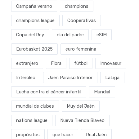
Campaña verano
champions
champions league
Cooperativas
Copa del Rey
dia del padre
eSIM
Eurobasket 2025
euro femenina
extranjero
Fibra
fútbol
Innovasur
Interóleo
Jaén Paraíso Interior
LaLiga
Lucha contra el cáncer infantil
Mundial
mundial de clubes
Muy del Jaén
nations league
Nueva Tienda Blaveo
propósitos
que hacer
Real Jaén