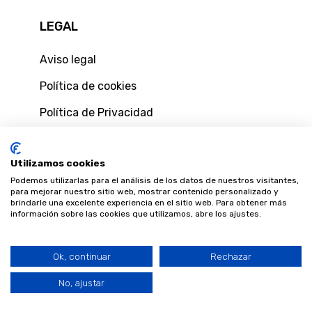
LEGAL
Aviso legal
Política de cookies
Política de Privacidad
Política de privacidad de usuarios web
Utilizamos cookies
Condiciones generales de contratación
Podemos utilizarlas para el análisis de los datos de nuestros visitantes,
Condiciones y formulario de desestimiento
para mejorar nuestro sitio web, mostrar contenido personalizado y
brindarle una excelente experiencia en el sitio web. Para obtener más
información sobre las cookies que utilizamos, abre los ajustes.
Ok, continuar
Rechazar
Llámeme
©
2026 Blaveo. Fibra y móvil, más cerca de ti.
ahora
No, ajustar