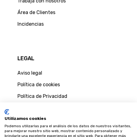
Trabaja con nosotros
Área de Clientes
Incidencias
LEGAL
Aviso legal
Política de cookies
Política de Privacidad
Política de privacidad de usuarios web
Utilizamos cookies
Condiciones generales de contratación
Podemos utilizarlas para el análisis de los datos de nuestros visitantes,
Condiciones y formulario de desestimiento
para mejorar nuestro sitio web, mostrar contenido personalizado y
brindarle una excelente experiencia en el sitio web. Para obtener más