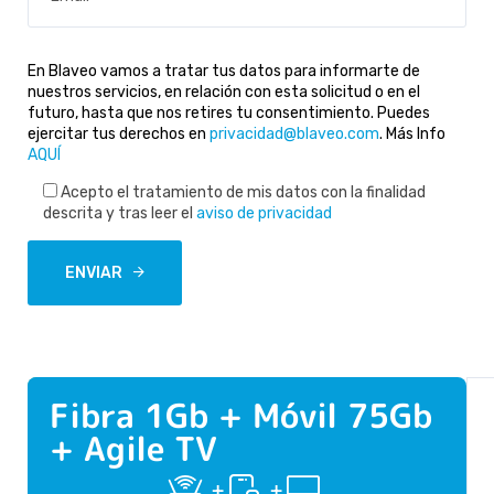
En Blaveo vamos a tratar tus datos para informarte de
nuestros servicios, en relación con esta solicitud o en el
futuro, hasta que nos retires tu consentimiento. Puedes
ejercitar tus derechos en
privacidad@blaveo.com
. Más Info
AQUÍ
Acepto el tratamiento de mis datos con la finalidad
descrita y tras leer el
aviso de privacidad
ENVIAR
M
Consultar
Fibra 1Gb + Móvil 75Gb
cobertura
á
+ Agile TV
s
+
+