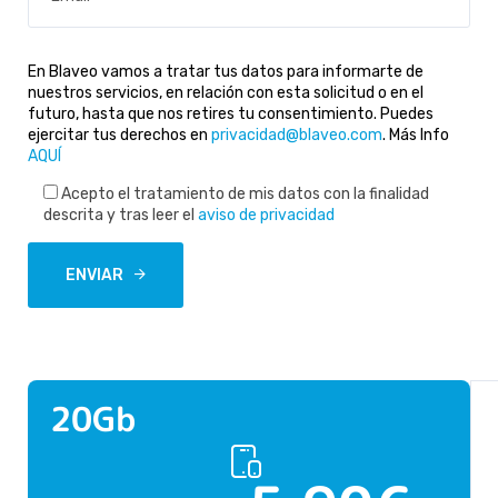
En Blaveo vamos a tratar tus datos para informarte de
nuestros servicios, en relación con esta solicitud o en el
futuro, hasta que nos retires tu consentimiento. Puedes
ejercitar tus derechos en
privacidad@blaveo.com
. Más Info
AQUÍ
Acepto el tratamiento de mis datos con la finalidad
descrita y tras leer el
aviso de privacidad
ENVIAR
M
V
20Gb
á
e
r
s
d