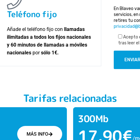
En Blaveo va
Teléfono fijo
servicios, en
retires tu c
privacidad@
Añade el teléfono fijo con
llamadas
ilimitadas a todos los fijos nacionales
Acepto e
tras leer e
y 60 minutos de llamadas a móviles
nacionales
por
sólo 1€.
ENVIA
Tarifas relacionadas
300Mb
17,90€
MÁS INFO
/m