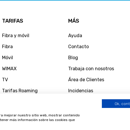
TARIFAS
MÁS
Fibra y móvil
Ayuda
Fibra
Contacto
Móvil
Blog
WIMAX
Trabaja con nosotros
TV
Área de Clientes
Tarifas Roaming
Incidencias
Ok, cont
ara mejorar nuestro sitio web, mostrar contenido
obtener más información sobre las cookies que
©
2026 Blaveo. Fibra y móvil, más cerca de ti.